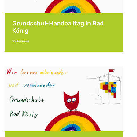
Grundschul-Handballtag in Bad
König
Weiterlesen