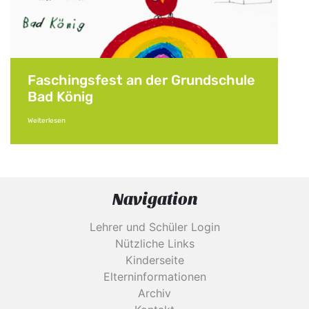
Faschingsfest an der Grundschule
Bad König
Weiterlesen
Navigation
Lehrer und Schüler Login
Nützliche Links
Kinderseite
Elterninformationen
Archiv