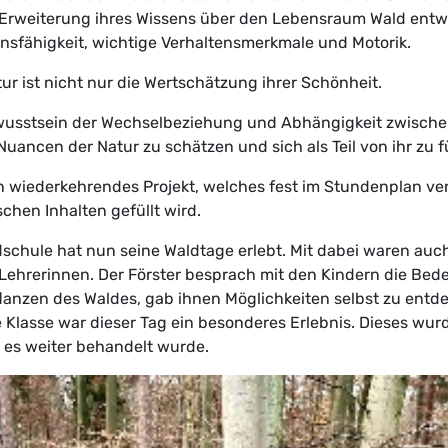
rweiterung ihres Wissens über den Lebensraum Wald entwi
sfähigkeit, wichtige Verhaltensmerkmale und Motorik.
ur ist nicht nur die Wertschätzung ihrer Schönheit.
ewusstsein der Wechselbeziehung und Abhängigkeit zwisch
Nuancen der Natur zu schätzen und sich als Teil von ihr zu f
n wiederkehrendes Projekt, welches fest im Stundenplan ver
chen Inhalten gefüllt wird.
schule hat nun seine Waldtage erlebt. Mit dabei waren auch
n Lehrerinnen. Der Förster besprach mit den Kindern die Be
flanzen des Waldes, gab ihnen Möglichkeiten selbst zu ent
e Klasse war dieser Tag ein besonderes Erlebnis. Dieses wurd
es weiter behandelt wurde.